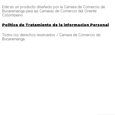
Este es un producto diseñado por la Camara de Comercio de
Bucaramanga para las Camaras de Comercio del Oriente
Colombiano
Politica de Tratamiento de la informacion Personal
Todos los derechos reservados / Camara de Comercio de
Bucaramanga
INICIAR SESIÓN
La contraseña debe tener un mínimo de 8 caracteres de números
y letras, y contener al menos 1 letra mayúscula
Recordarme
Iniciar sesión
Registro
Restaurar la contraseña