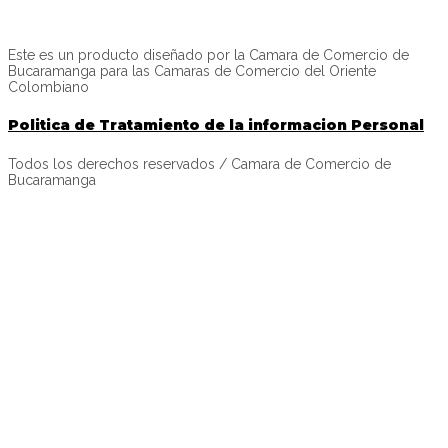
Este es un producto diseñado por la Camara de Comercio de
Bucaramanga para las Camaras de Comercio del Oriente
Colombiano
Politica de Tratamiento de la informacion Personal
Todos los derechos reservados / Camara de Comercio de
Bucaramanga
INICIAR SESIÓN
La contraseña debe tener un mínimo de 8 caracteres de números
y letras, y contener al menos 1 letra mayúscula
Recordarme
Iniciar sesión
Registro